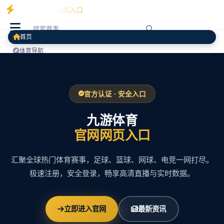
九游体育官网网页入口
首页
体育导航
官方认证 · 安全入口
九游体育
官网网页入口
汇聚全球热门体育赛事，足球、篮球、网球、电竞一网打尽。
极速注册，安全登录，畅享高清直播与实时数据。
立即进入官网
最新资讯