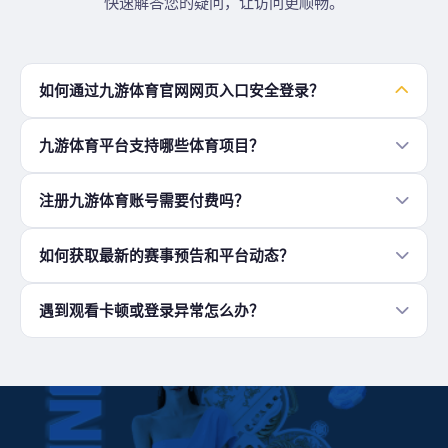
快速解答您的疑问，让访问更顺畅。
如何通过九游体育官网网页入口安全登录？
九游体育平台支持哪些体育项目？
注册九游体育账号需要付费吗？
如何获取最新的赛事预告和平台动态？
遇到观看卡顿或登录异常怎么办？