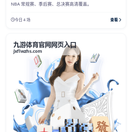
NBA 常规赛、季后赛、总决赛高清覆盖。
今日 4 场
查看