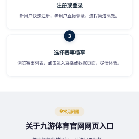
注册或登录
新用户快速注册，老用户直接登录，流程简洁高效。
选择赛事畅享
浏览赛事列表，点击进入直播或数据页面，尽情体验。
常见问题
关于九游体育官网网页入口