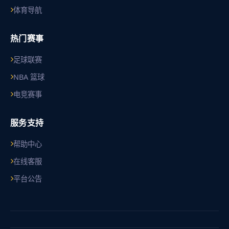
体育导航
热门赛事
足球联赛
NBA 篮球
电竞赛事
服务支持
帮助中心
在线客服
平台公告