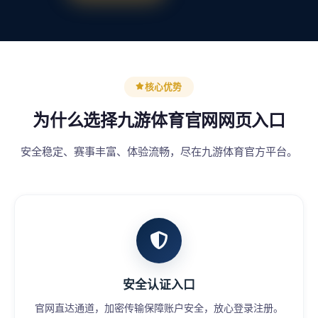
核心优势
为什么选择九游体育官网网页入口
安全稳定、赛事丰富、体验流畅，尽在九游体育官方平台。
安全认证入口
官网直达通道，加密传输保障账户安全，放心登录注册。