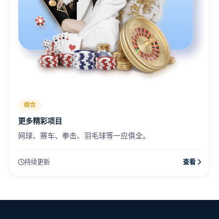
综合
更多精彩项目
网球、赛车、拳击、羽毛球等一应俱全。
持续更新
查看