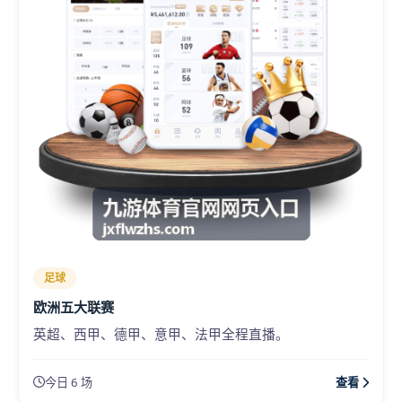
足球
欧洲五大联赛
英超、西甲、德甲、意甲、法甲全程直播。
今日 6 场
查看