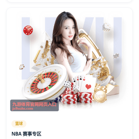
篮球
NBA 赛事专区