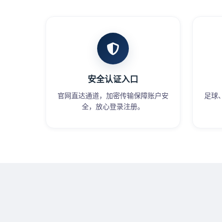
安全认证入口
官网直达通道，加密传输保障账户安
足球
全，放心登录注册。