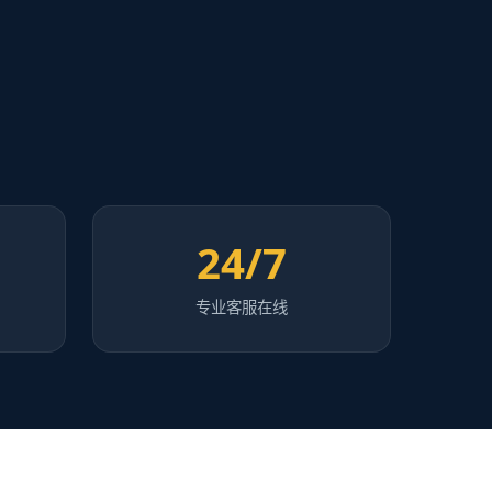
24/7
专业客服在线