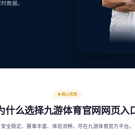
实时数据。
核心优势
为什么选择九游体育官网网页入
安全稳定、赛事丰富、体验流畅，尽在九游体育官方平台。