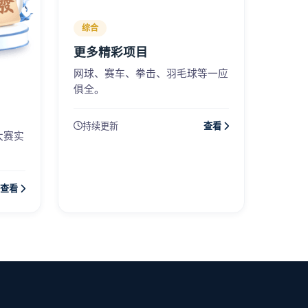
综合
更多精彩项目
网球、赛车、拳击、羽毛球等一应
俱全。
持续更新
查看
际大赛实
查看