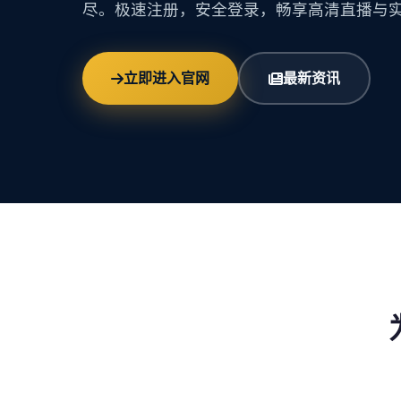
尽。极速注册，安全登录，畅享高清直播与
立即进入官网
最新资讯