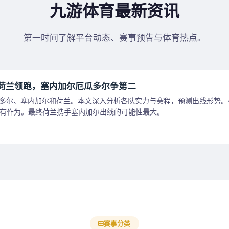
九游体育最新资讯
第一时间了解平台动态、赛事预告与体育热点。
：荷兰领跑，塞内加尔厄瓜多尔争第二
厄瓜多尔、塞内加尔和荷兰。本文深入分析各队实力与赛程，预测出线形势
有作为。最终荷兰携手塞内加尔出线的可能性最大。
赛事分类