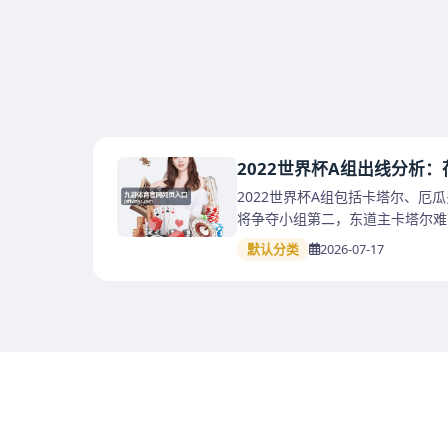
2022世界杯A组出线分析
2022世界杯A组包括卡塔尔、
将争夺小组第二，东道主卡塔尔难
默认分类
2026-07-17