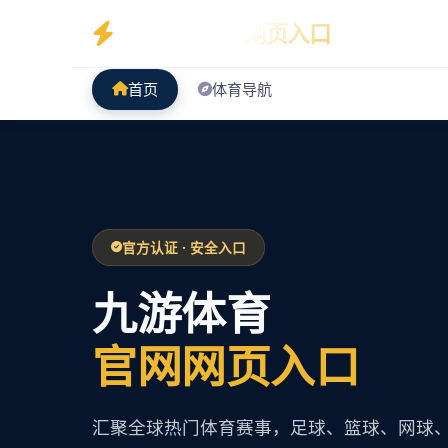
九游体育官网网页入口
首页
体育导航
官方认证 · 安全入口
九游体育
官网网页入口
汇聚全球热门体育赛事，足球、篮球、网球