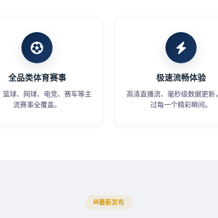
全品类体育赛事
极速流畅体验
、篮球、网球、电竞、赛车等主
高清直播流、毫秒级数据更新
流赛事全覆盖。
过每一个精彩瞬间。
最新发布