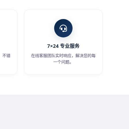
7×24 专业服务
，不错
在线客服团队实时响应，解决您的每
一个问题。