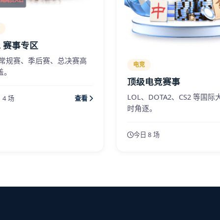
A 赛事专区
A 常规赛、季后赛、总决赛高
电竞
盖。
顶级电竞赛事
LOL、DOTA2、CS2 等国
 4 场
查看
时角逐。
今日 8 场