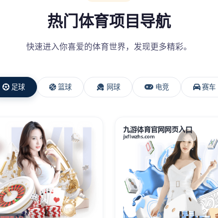
热门体育项目导航
快速进入你喜爱的体育世界，发现更多精彩。
足球
篮球
网球
电竞
赛车